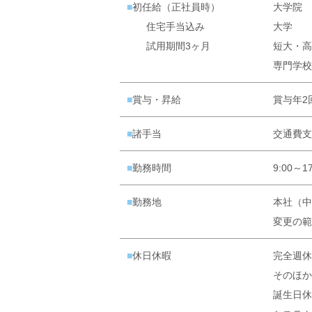
■初任給（正社員時）
大学院
住宅手当込み
大学
試用期間3ヶ月
短大・高
専門学校
■賞与・昇給
賞与年2
■諸手当
交通費支
■勤務時間
9:00
■勤務地
本社（中
変更の範
■休日休暇
完全週休
そのほか
誕生日休