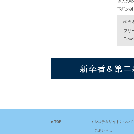
求人の応
下記の連
担当
フリー
E-ma
▸TOP
▸システムサイトについて
ごあいさつ